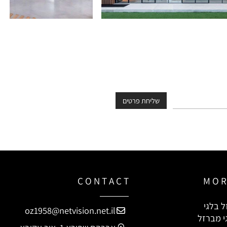
C O N T A C T
M O