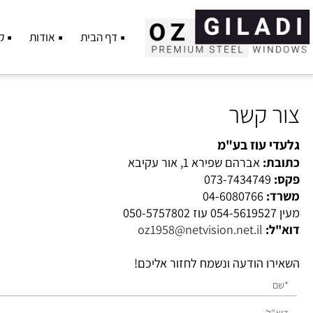
דף הבית
אודות
קטלוג פ
 קשר
 עוז בע"מ
ת:
אברהם שפירא 1, אור עקיבא
073-7434749
:
04-6080766
:
oz1958@netvision.net.il
ו הודעה ונשמח לחזור אליכם!