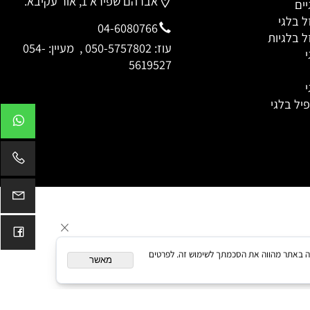
לגי
oz1958@netvision.net.il
מברזל
אברהם שפירא 1, אור עקיבא.
לגי
04-6080766
לגיות
עוז:
050-5757802
, מעיין:
054-
5619527
 בלגי
המשך גלישה באתר מהווה את הסכמתך לשימוש זה. לפרטים
מאשר