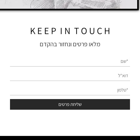
K E E P I N T O U C H
מלאו פרטים ונחזור בהקדם