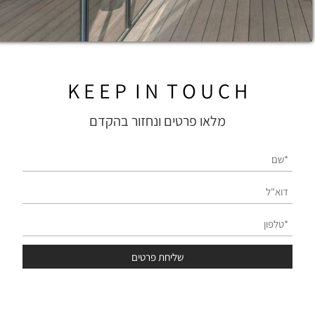
K E E P I N T O U C H
מלאו פרטים ונחזור בהקדם