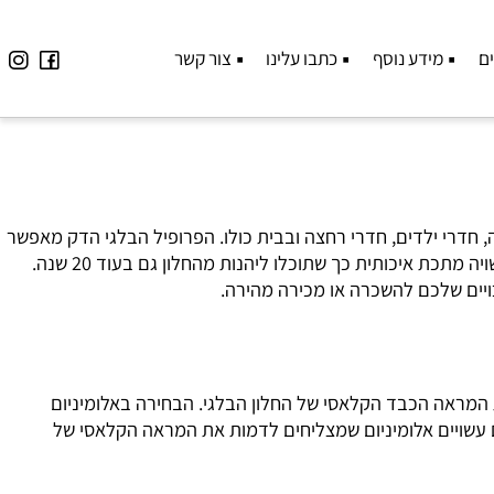
מידע נוסף
כתבו עלינו
צור קשר
דרי ילדים, חדרי רחצה ובבית כולו. הפרופיל הבלגי הדק מאפשר
מגוון עיצובים ושילוב נכון עם כל סגנונות העיצוב. ההשקעה שלכם היום בחלון בלגי היא השקעה נבונה לטווח הארוך. המסגרת של החלון עשויה מתכת איכותית כך שתוכלו ליהנות מהחלון גם בעוד 20 שנה.
ים שלכם להשכרה או מכירה מהירה.
המראה הכבד הקלאסי של החלון הבלגי. הבחירה באלומיניום
שויים אלומיניום שמצליחים לדמות את המראה הקלאסי של