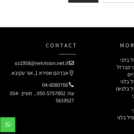
C O N T A C T
M O
לגי
oz1958@netvision.net.il
מברזל
אברהם שפירא 1, אור עקיבא.
לגי
04-6080766
לגיות
עוז:
050-5757802
, מעיין:
054-
5619527