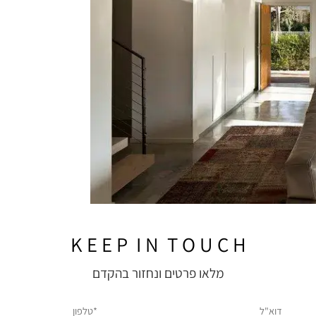
K E E P I N T O U C H
מלאו פרטים ונחזור בהקדם