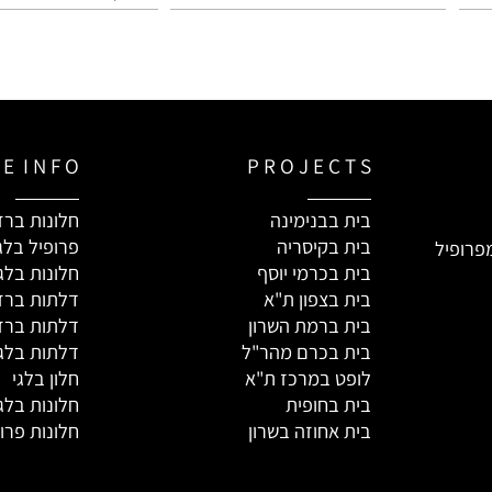
 R E I N F O
P R O J E C T S
בית בבנימינה
חלונות ברזל ב
בית בקיסריה
פרופיל בלגי 
יל
בית בכרמי יוסף
חלונות בלגיים
בית בצפון ת"א
דלתות ברזל ב
בית ברמת השרון
דלתות ברזל ב
בית בכרם מהר"ל
דלתות בלגי
לופט במרכז ת"א
חלון בלגי
בית בחופית
חלונות בלגי