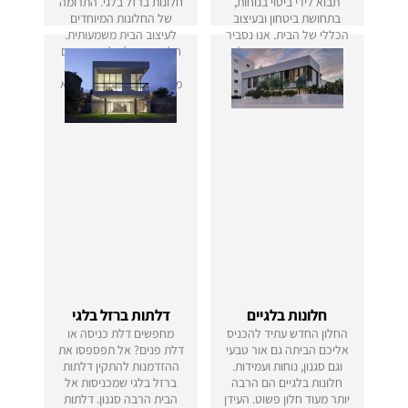
תבוא לידי ביטוי בנוחות,
חלונות ברזל בלגי. התרומה
בתחושת ביטחון ובעיצוב
של החלונות המיוחדים
הכללי של הבית. אנו נסביר
לעיצוב הבית משמעותית.
כאן איך בוחרים נכון דלת
חלונות ברזל בלגי מוסיפים
לבית, מהם היתרונות של
לכל חלל מראה יוקרתי,
דלתות ברזל בלגיות ומתי
מעוצב, מטופח, עשיר ומלא
כדאי לבחור בהן.
סגנון.
חלונות בלגיים
דלתות ברזל בלגי
החלון החדש עתיד להכניס
מחפשים דלת כניסה או
אליכם הביתה גם אור טבעי
דלת פנים? אל תפספסו את
וגם סגנון, נוחות ועמידות.
ההזדמנות להתקין דלתות
חלונות בלגיים הם הרבה
ברזל בלגי שמכניסות אל
יותר מעוד חלון פשוט. העידן
הבית הרבה סגנון. דלתות