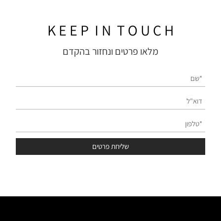
בתים ומעצבים רואים
כפתרון כניסה.
K E E P I N T O U C H
מלאו פרטים ונחזור בהקדם