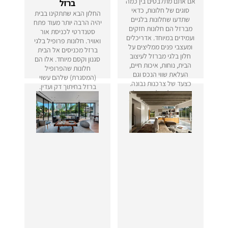
אם אתם מתלבטים בין כמה
ברזל
סוגים של חלונות, כדאי
החלון הבא שתתקינו בבית
שתדעו שחלונות בלגיים
יהיה הרבה יותר מעוד פתח
מברזל הם חלונות חזקים
סטנדרטי לכניסת אור
ועמידים במיוחד. אדריכלים
ואוויר. חלונות פרופיל בלגי
ומעצבי פנים ממליצים על
ברזל מכניסים אל הבית
חלון בלגי מברזל לעיצוב
סגנון וקסם מיוחד. אלו הם
הבית, נוחות, איכות חיים,
חלונות שהפרופיל
העלאת שווי הנכס וגם
(המסגרת) שלהם עשוי
כצעד של צרכנות נבונה.
ברזל בחיתוך דק ועדין.
אותו חלון בלגי מברזל
שאתם בוחרים היום עתיד
ללוות אתכם ואת המבנה
למשך עשרות שנים.