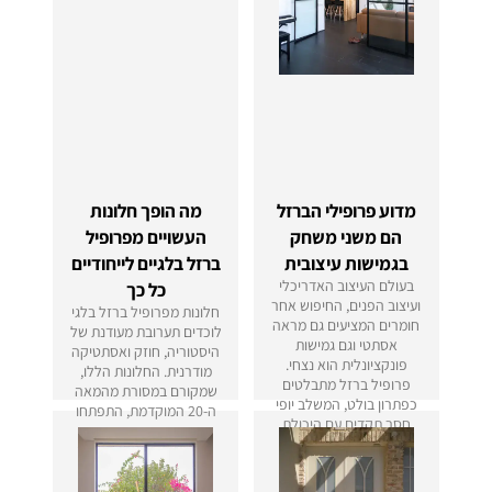
מדוע פרופילי הברזל
מה הופך חלונות
הם משני משחק
העשויים מפרופיל
בגמישות עיצובית
ברזל בלגיים לייחודיים
בעולם העיצוב האדריכלי
כל כך
ועיצוב הפנים, החיפוש אחר
חלונות מפרופיל ברזל בלגי
חומרים המציעים גם מראה
לוכדים תערובת מעודנת של
אסתטי וגם גמישות
היסטוריה, חוזק ואסתטיקה
פונקציונלית הוא נצחי.
מודרנית. החלונות הללו,
פרופיל ברזל מתבלטים
שמקורם במסורת מהמאה
כפתרון בולט, המשלב יופי
ה-20 המוקדמת, התפתחו
חסר תקדים עם היכולת
משורשיהם התעשייתיים
להתאים אישית לחזונות
לסמלים של יופי אדריכלי
עיצוב ספציפיים.
ועמידות.