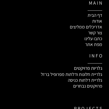
M A I N
דף הבית
אודות
אדריכלים ממליצים
צור קשר
כתבו עלינו
מפת אתר
I N F O
גלריות פרויקטים
גלריית חלונות ודלתות מפרופיל ברזל
גלריית דלתות כניסה
פרויקטים נבחרים
P R O J E C T S