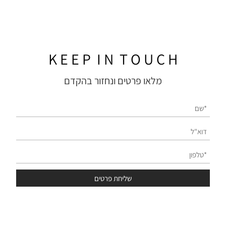
K E E P I N T O U C H
מלאו פרטים ונחזור בהקדם